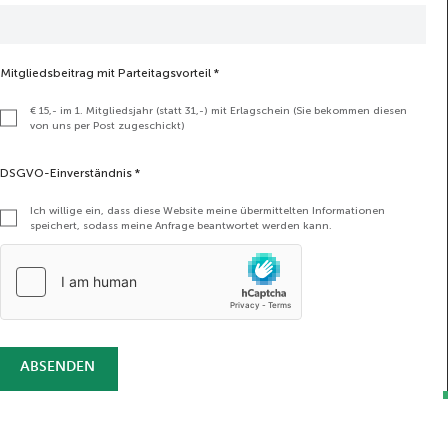
Mitgliedsbeitrag mit Parteitagsvorteil
*
€ 15,- im 1. Mitgliedsjahr (statt 31,-) mit Erlagschein (Sie bekommen diesen
von uns per Post zugeschickt)
DSGVO-Einverständnis
*
Ich willige ein, dass diese Website meine übermittelten Informationen
speichert, sodass meine Anfrage beantwortet werden kann.
ABSENDEN