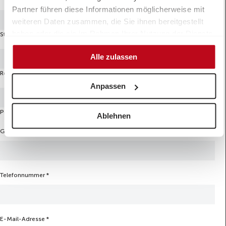
Partner führen diese Informationen möglicherweise mit
weiteren Daten zusammen, die Sie ihnen bereitgestellt
haben oder die sie im Rahmen Ihrer Nutzung der Dienste
Stadt
gesammelt haben.
Alle zulassen
Region
Anpassen
Postleitzahl
Ablehnen
Geburtsdatum
*
Telefonnummer
*
E-Mail-Adresse
*