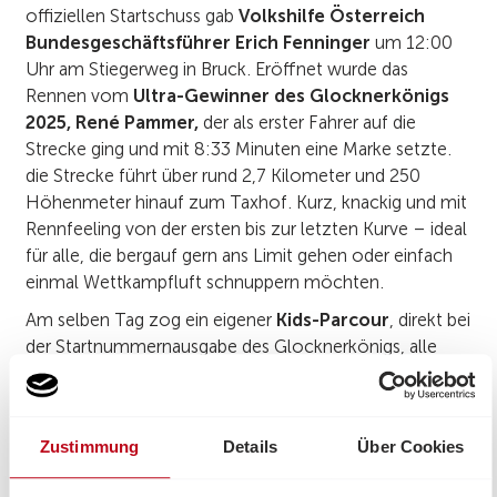
offiziellen Startschuss gab
Volkshilfe Österreich
Bundesgeschäftsführer Erich Fenninger
um 12:00
Uhr am Stiegerweg in Bruck. Eröffnet wurde das
Rennen vom
Ultra-Gewinner des Glocknerkönigs
2025, René Pammer,
der als erster Fahrer auf die
Strecke ging und mit 8:33 Minuten eine Marke setzte.
die Strecke führt über rund 2,7 Kilometer und 250
Höhenmeter hinauf zum Taxhof. Kurz, knackig und mit
Rennfeeling von der ersten bis zur letzten Kurve – ideal
für alle, die bergauf gern ans Limit gehen oder einfach
einmal Wettkampfluft schnuppern möchten.
Am selben Tag zog ein eigener
Kids-Parcour
, direkt bei
der Startnummernausgabe des Glocknerkönigs, alle
Blicke auf sich. Auf dem abgesperrten Rundkurs
tauchten Kinder spielerisch in die Faszination des
Radsports ein und erlebten Geschwindigkeit, Spaß und
Zustimmung
Details
Über Cookies
Teamgeist hautnah. Alle jungen Teilnehmenden wurden
mit einer Medaille und einem besonderen