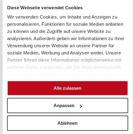
Startgeschenk ausgezeichnet. So entstand ein
Diese Webseite verwendet Cookies
unvergesslicher Tag voller Bewegung, Begegnung und
menschlicher Wärme – ein echtes Highlight für die
Wir verwenden Cookies, um Inhalte und Anzeigen zu
ganze Familie.
personalisieren, Funktionen für soziale Medien anbieten
zu können und die Zugriffe auf unsere Website zu
Ein großes Dankeschön gilt dem Organisationsteam des
analysieren. Außerdem geben wir Informationen zu Ihrer
Glocknerkönigs
, dem
Tourismusverband BRUCK
Verwendung unserer Website an unsere Partner für
FUSCH | GROSSGLOCKNER
und
Bike Infection
.
soziale Medien, Werbung und Analysen weiter. Unsere
Idee und Ziel
Partner führen diese Informationen möglicherweise mit
weiteren Daten zusammen, die Sie ihnen bereitgestellt
Die Strecke
haben oder die sie im Rahmen Ihrer Nutzung der Dienste
gesammelt haben.
Streckenprofil
Alle zulassen
Um Videos abzuspielen, akzeptieren Sie
Anpassen
bitte die erforderlichen Cookies.
Ablehnen
COOKIE-EINSTELLUNGEN