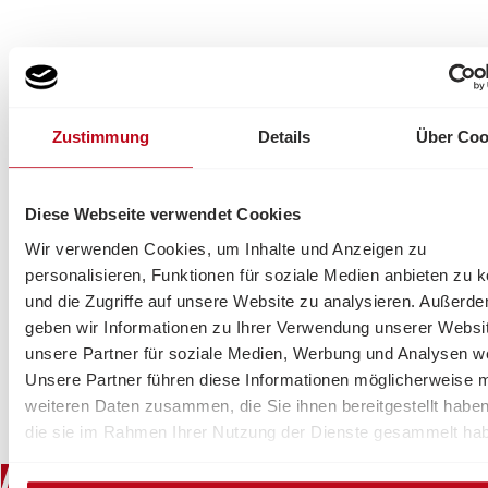
Zuschuss an Kosten durch Förderung vom Land
Salzburg
Zustimmung
Details
Über Coo
Die Kosten für die Angehörigenentlastung, werden von
der Salzburger Landesregierung bezuschusst. Wir
übernehmen für Sie die Antragstellung. Eine nähere
Diese Webseite verwendet Cookies
Aufstellung der Kosten finden Sie unter “
FAQ – Mobile
Pflege & Betreuung
”
Wir verwenden Cookies, um Inhalte und Anzeigen zu
Bei Bedarf kann die Angehörigenentlastung auch mit
personalisieren, Funktionen für soziale Medien anbieten zu 
unseren anderen Dienstleitungen verknüpft werden.
und die Zugriffe auf unsere Website zu analysieren. Außerd
zum Kontaktformular
geben wir Informationen zu Ihrer Verwendung unserer Websi
Schreiben Sie uns bei Fragen direkt. Wir sind gerne für
unsere Partner für soziale Medien, Werbung und Analysen we
Sie da.
Unsere Partner führen diese Informationen möglicherweise m
weiteren Daten zusammen, die Sie ihnen bereitgestellt habe
die sie im Rahmen Ihrer Nutzung der Dienste gesammelt ha
ANGEHÖRIGENENTLASTUNG