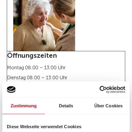
Öffnungszeiten
Montag 08:00 – 13:00 Uhr
Dienstag 08:00 – 13:00 Uhr
Mittwoch 08:00 – 13:00 Uhr
Donnerstag 08:00 – 13:00 Uhr
Zustimmung
Details
Über Cookies
Freitag 08:00 – 12:00 Uhr
und nach telefonischer Vereinbarung.
Diese Webseite verwendet Cookies
zum Kontaktformular