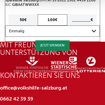
Sparkasse Salzburg
IBAN
AT33 2011 1501 4439 1100
BIC
GIBAATWWXXX
Eigener
50€
100€
€
Betrag
Frequenz
Eigenen
Einmalig
Betrag
eingeben
MIT FREUNDLICHER
JETZT SPENDEN
UNTERSTÜTZUNG VON
KONTAKTIEREN SIE UNS
office@volkshilfe-salzburg.at
0662 42 39 39